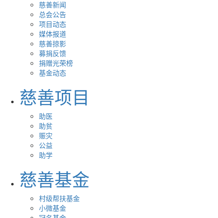
慈善新闻
总会公告
项目动态
媒体报道
慈善掠影
募捐反馈
捐赠光荣榜
基金动态
慈善项目
助医
助贫
赈灾
公益
助学
慈善基金
村级帮扶基金
小微基金
冠名基金