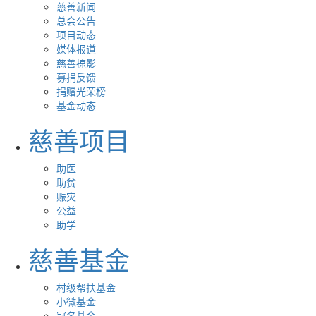
慈善新闻
总会公告
项目动态
媒体报道
慈善掠影
募捐反馈
捐赠光荣榜
基金动态
慈善项目
助医
助贫
赈灾
公益
助学
慈善基金
村级帮扶基金
小微基金
冠名基金