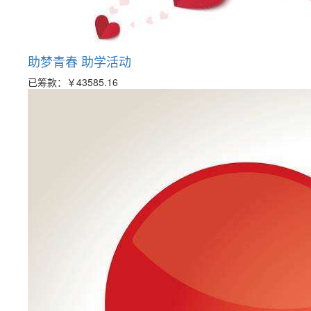
助梦青春 助学活动
已筹款：
￥43585.16