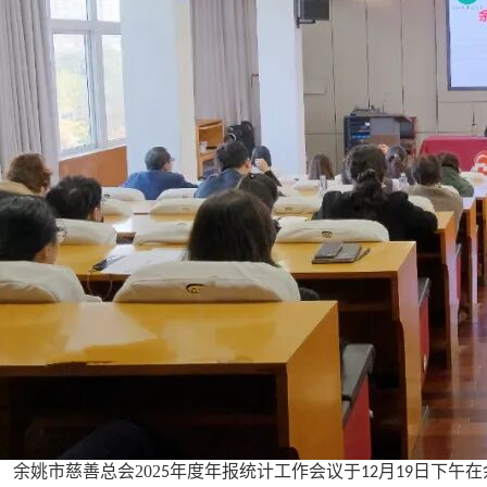
余姚市慈善总会202
年度年报统计工作会议
于
月
日下午在
5
12
19