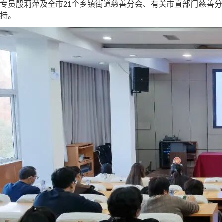
专员殷莉萍
及全市
个乡镇街道慈善分会、有关市直部门慈善分
21
持
。