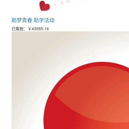
助梦青春 助学活动
已筹款：
￥43585.16