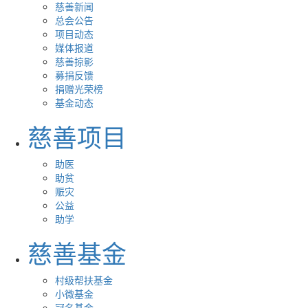
慈善新闻
总会公告
项目动态
媒体报道
慈善掠影
募捐反馈
捐赠光荣榜
基金动态
慈善项目
助医
助贫
赈灾
公益
助学
慈善基金
村级帮扶基金
小微基金
冠名基金