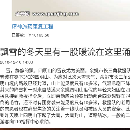
精神施药康复工程
已筹款：
￥10163.50
飘雪的冬天里有一股暖流在这里
2018-12-10 14:03
雪，静静的飘。四明山的雪夜尤为美丽。余姚市长三角救援队
奔波在零下
3℃
的四明山。为应对此次大雪天气，余姚市长三角
明山境内路段已经封道，山上能见度只有
10
多米，气温急剧下降
其来的降雪将一对来自慈溪来余姚四明山度假的年轻夫妇困在四
援队接到救援指令后，立即启动应急预案出动两台四驱越野车
7
倒的毛竹，还不时有团雾袭来能见度只有
10
多米，救援队的老司
的志愿者也在群里焦急的关注着一线队员和被困人员的安全。此
到昨天晚上四明山下起了大雪，大雪封山，道路结冰，一般的二
游客向
110
指挥中心求助。