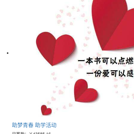
助梦青春 助学活动
已筹款：
￥43585.16