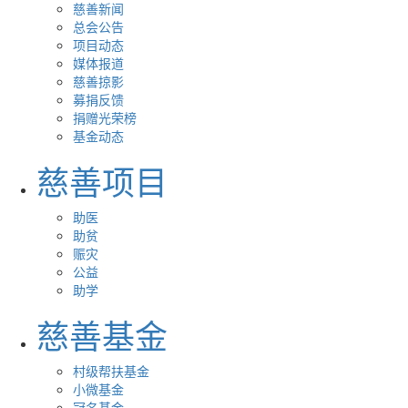
慈善新闻
总会公告
项目动态
媒体报道
慈善掠影
募捐反馈
捐赠光荣榜
基金动态
慈善项目
助医
助贫
赈灾
公益
助学
慈善基金
村级帮扶基金
小微基金
冠名基金