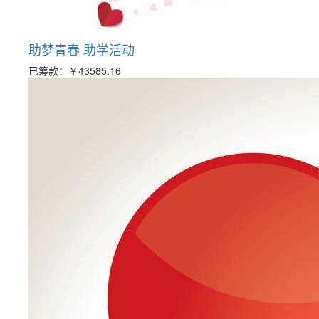
助梦青春 助学活动
已筹款：
￥43585.16