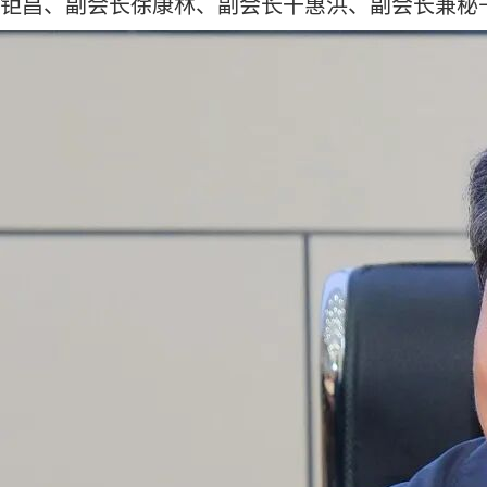
钜昌、副会长徐康林、副会长干惠洪、副会长兼秘