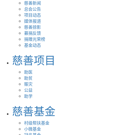
慈善新闻
总会公告
项目动态
媒体报道
慈善掠影
募捐反馈
捐赠光荣榜
基金动态
慈善项目
助医
助贫
赈灾
公益
助学
慈善基金
村级帮扶基金
小微基金
冠名基金