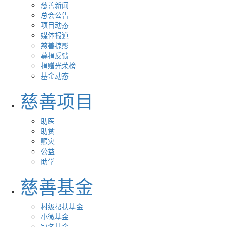
慈善新闻
总会公告
项目动态
媒体报道
慈善掠影
募捐反馈
捐赠光荣榜
基金动态
慈善项目
助医
助贫
赈灾
公益
助学
慈善基金
村级帮扶基金
小微基金
冠名基金