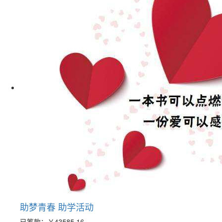
助梦青春 助学活动
已筹款：
￥43585.16