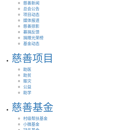
慈善新闻
总会公告
项目动态
媒体报道
慈善掠影
募捐反馈
捐赠光荣榜
基金动态
慈善项目
助医
助贫
赈灾
公益
助学
慈善基金
村级帮扶基金
小微基金
冠名基金